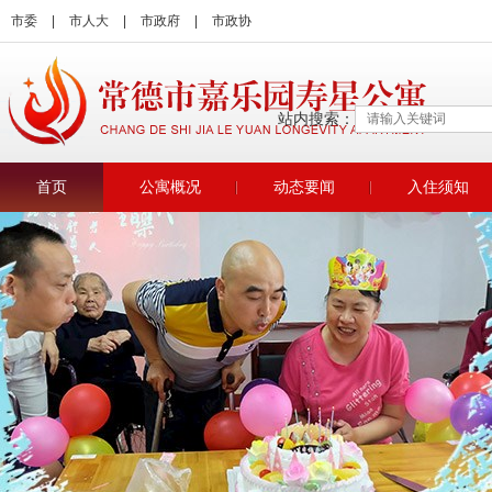
市委
|
市人大
|
市政府
|
市政协
站内搜索：
首页
公寓概况
动态要闻
入住须知