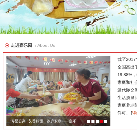
走进嘉乐园
/ About Us
截至201
全国高出
19.88
家庭和社会
进代际交
生活质量比
家庭养老降
件可...
[
详
寿星公寓 | 艾香粽甜，岁岁安康——嘉乐…
寿星公寓 |