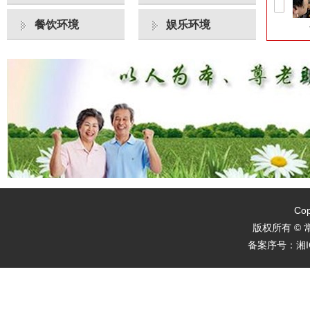
餐饮环境
娱乐环境
大厅
公寓相亲相爱一家人
公寓老人娱乐活动
Cop
版权所有 ©
备案序号：
湘I